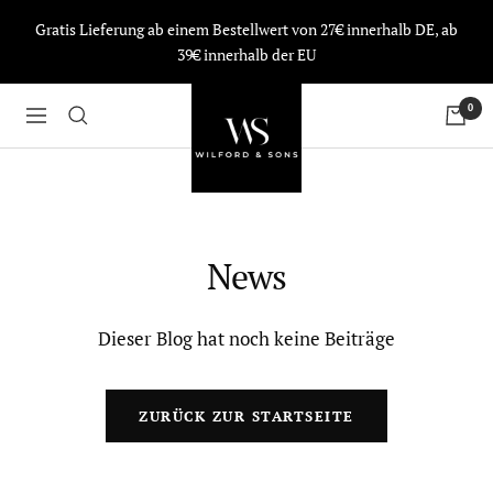
Direkt
Gratis Lieferung ab einem Bestellwert von 27€ innerhalb DE, ab
zum
39€ innerhalb der EU
Inhalt
Wilford
0
Navigation
&
Sons
News
Dieser Blog hat noch keine Beiträge
ZURÜCK ZUR STARTSEITE